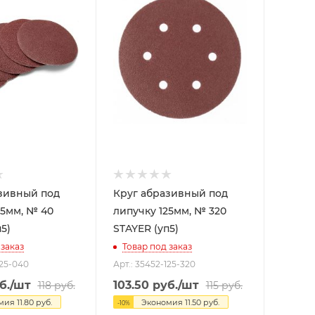
зивный под
Круг абразивный под
5мм, № 40
липучку 125мм, № 320
5)
STAYER (уп5)
 заказ
Товар под заказ
125-040
Арт.: 35452-125-320
б.
/шт
103.50
руб.
/шт
118
руб.
115
руб.
омия
11.80
руб.
Экономия
11.50
руб.
-
10
%