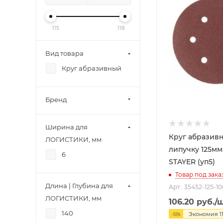
115
118
Вид товара
Круг абразивный
Бренд
Ширина для
Круг абразив
ЛОГИСТИКИ, мм
липучку 125мм
6
STAYER (уп5)
Товар под зака
Длина | Глубина для
Арт.: 35452-125-10
ЛОГИСТИКИ, мм
106.20
руб.
/
140
Экономия
1
-
10
%