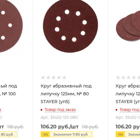
ный под
Круг абразивный под
Круг абра
, № 100
липучку 125мм, № 80
липучку 12
STAYER (уп5)
STAYER (уп
з
Товар под заказ
Товар под
0
Арт.: 35452-125-080
Арт.: 35452-
шт
106.20
руб.
/шт
106.20
ру
118
руб.
118
руб.
1.80
руб.
Экономия
11.80
руб.
Экон
-
10
%
-
10
%