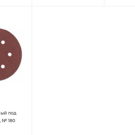
ный под
, № 180