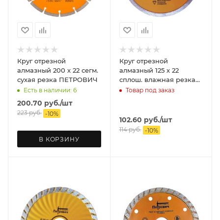
Круг отрезной
Круг отрезной
алмазный 200 х 22 сегм.
алмазный 125 х 22
сухая резка ПЕТРОВИЧ
сплош. влажная резка
ПЕТРОВИЧ
Есть в наличии: 6
Товар под заказ
200.70
руб.
/шт
223
руб.
-
10
%
102.60
руб.
/шт
114
руб.
-
10
%
В КОРЗИНУ