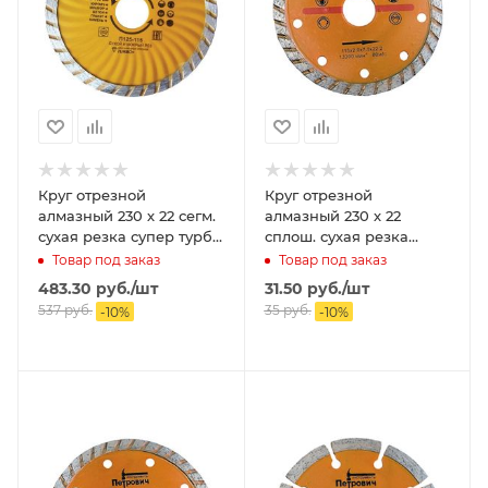
Круг отрезной
Круг отрезной
алмазный 230 х 22 сегм.
алмазный 230 х 22
сухая резка супер турбо
сплош. сухая резка
ПЕТРОВИЧ
турбо ПЕТРОВИЧ
Товар под заказ
Товар под заказ
483.30
руб.
/шт
31.50
руб.
/шт
537
руб.
35
руб.
-
10
%
-
10
%