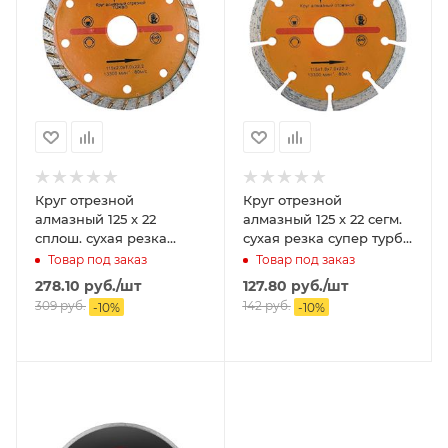
Круг отрезной
Круг отрезной
алмазный 125 х 22
алмазный 125 х 22 сегм.
сплош. сухая резка
сухая резка супер турбо
турбо ПЕТРОВИЧ
ПЕТРОВИЧ
Товар под заказ
Товар под заказ
278.10
руб.
/шт
127.80
руб.
/шт
309
руб.
142
руб.
-
10
%
-
10
%