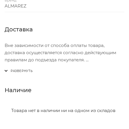
Бренд
ALMAREZ
Доставка
Вне зависимости от способа оплаты товара,
доставка осуществляется согласно действующим
правилам до подъезда покупателя.
Доставка осуществляется с понедельника по
пятницу с 8:00 до 17:00.
В субботу с 8:00 до 15:00
Наличие
Итоговая стоимость доставки зависит от:
- зоны доставки;
Товара нет в наличии ни на одном из складов
- веса и габаритов товаров в заказе;
- количества торговых точек для погрузки товаров.