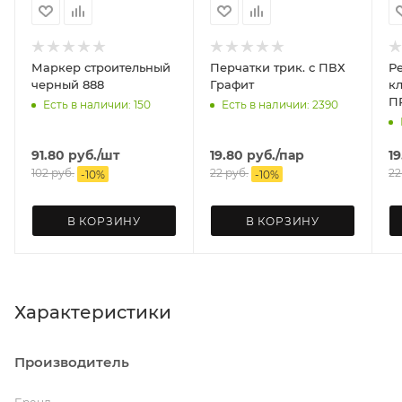
Маркер строительный
Перчатки трик. с ПВХ
Р
черный 888
Графит
клап
П
Есть в наличии: 150
Есть в наличии: 2390
91.80
руб.
/шт
19.80
руб.
/пар
19
102
руб.
22
руб.
22
-
10
%
-
10
%
В КОРЗИНУ
В КОРЗИНУ
Характеристики
Производитель