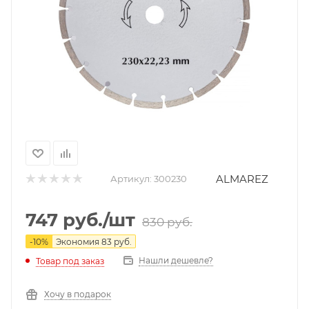
ALMAREZ
Артикул:
300230
747
руб.
/шт
830
руб.
-
10
%
Экономия
83
руб.
Нашли дешевле?
Товар под заказ
Хочу в подарок