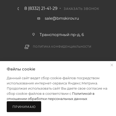
логистики БМС.
8 (8332) 21-41-29
ЗАКАЗАТЬ ЗВОНОК
ВАЖНО: Покупатель обязан обеспечить наличие
sale@bmskirov.ru
подъездных путей до места выгрузки. При
отсутствии подъездных путей поставщик вправе
Транспортный пр-д, 6
отказаться от доставки. Стоимость повторной
доставки оплачивается покупателем в полном
ПОЛИТИКА КОНФИДЕНЦИАЛЬНОСТИ
объеме.
Доставка заказов по России не осуществляется.
2026 © БМС - Магазин строительных и отделочных
Файлы cookie
материалов
Данный сайт ведет сбор cookie-файлов посредством
использования интернет-сервиса Яндекс.Метрика.
Продолжая использовать сайт Вы даете свое согласие на
сбор cookie-файлов в соответствии с
Политикой в
отношении обработки персональных данных
ПРИНИМАЮ
Главная
Каталог
Корзина
Мой БМС
Магазины