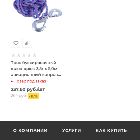
Трос буксировочный
крюк-крюк 3,5т х 5,0м
авиационный капрон
NEW GALAXY
Товар под заказ
237.60
руб.
/шт
264
руб.
-
10
%
О КОМПАНИИ
УСЛУГИ
КАК КУПИТЬ