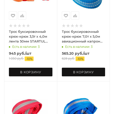
Трос буксировочный
Трос буксировочный
крюк-крюк 3,5т х 4,0м
крюк-крюк 7,0т х 5,0м
лента 50мм STARTUL
авиационный капрон
PRO (с флажками)
РемоКолор
Есть в наличии: 3
Есть в наличии: 3
945
руб.
/шт
565.20
руб.
/шт
1 050
руб.
628
руб.
-
10
%
-
10
%
В КОРЗИНУ
В КОРЗИНУ