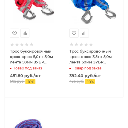
Трос буксировочный
Трос буксировочный
крюк-крюк 5,0т х 5,0м
крюк-крюк 3,5т х 5,0м
лента 50мм ЗУБР
лента 50мм ЗУБР
Эксперт
Эксперт
Товар под заказ
Товар под заказ
451.80
руб.
/шт
392.40
руб.
/шт
502
руб.
436
руб.
-
10
%
-
10
%