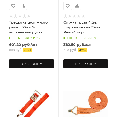
Трещотка д/стяжного
Стяжка груза 4,5м,
ремня 50мм 5т
ширина ленты 25мм
удлиненная ручка
РемоКолор
300мм
Есть в наличии: 2
Есть в наличии: 19
601.20
руб.
/шт
382.50
руб.
/шт
668
руб.
425
руб.
-
10
%
-
10
%
В КОРЗИНУ
В КОРЗИНУ