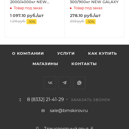
2000/4000кг NEW
500/900кг NEW GALAXY
GALAXY
Товар под заказ
Товар под заказ
1 097.10
руб.
/шт
278.10
руб.
/шт
1 219
руб.
309
руб.
-
10
%
-
10
%
О КОМПАНИИ
УСЛУГИ
КАК КУПИТЬ
МАГАЗИНЫ
КОНТАКТЫ
8 (8332) 21-41-29
ЗАКАЗАТЬ ЗВОНОК
sale@bmskirov.ru
Транспортный пр-д, 6