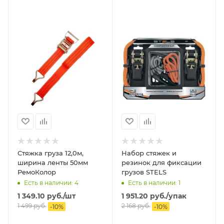
Стяжка груза 12,0м,
Набор стяжек и
ширина ленты 50мм
резинок для фиксации
РемоКолор
грузов STELS
Есть в наличии: 4
Есть в наличии: 1
1 349.10
руб.
/шт
1 951.20
руб.
/упак
1 499
руб.
2 168
руб.
-
10
%
-
10
%