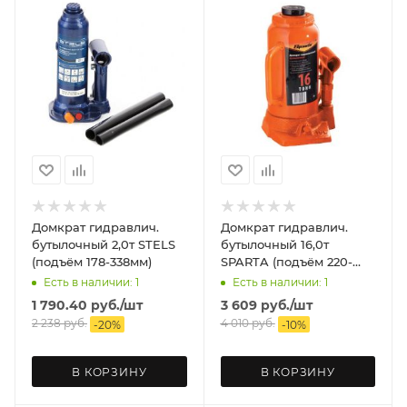
Домкрат гидравлич.
Домкрат гидравлич.
бутылочный 2,0т STELS
бутылочный 16,0т
(подъём 178-338мм)
SPARTA (подъём 220-
420мм)
Есть в наличии: 1
Есть в наличии: 1
1 790.40
руб.
/шт
3 609
руб.
/шт
2 238
руб.
4 010
руб.
-
20
%
-
10
%
В КОРЗИНУ
В КОРЗИНУ