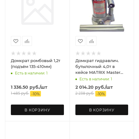
Домкрат ромбовый 1,2т
Домкрат гидравлич.
(подъём 135-410мм)
бутылочный 4,0т в
кейсе MATRIX Master
Есть в наличии: 1
(подъём 194-372мм)
Есть в наличии: 1
1 336.50
руб.
/шт
2 014.20
руб.
/шт
1 485
руб.
2 238
руб.
-
10
%
-
10
%
В КОРЗИНУ
В КОРЗИНУ