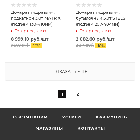
Домкрат гидравлич.
Домкрат гидравлич.
подкатной 3,0т MATRIX
бутылочный 5,0т STELS
(подъём 130-410мм)
(подъём 207-404мм)
Товар под заказ
Товар под заказ
8 999.10
руб.
/шт
2 082.60
руб.
/шт
9 999
руб.
2 314
руб.
-
10
%
-
10
%
ПОКАЗАТЬ ЕЩЕ
1
2
О КОМПАНИИ
УСЛУГИ
КАК КУПИТЬ
МАГАЗИНЫ
КОНТАКТЫ