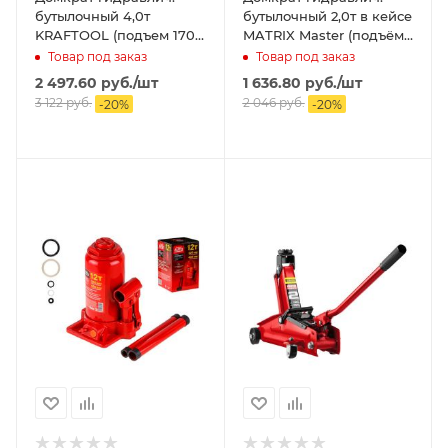
бутылочный 4,0т
бутылочный 2,0т в кейсе
KRAFTOOL (подъем 170-
MATRIX Master (подъём
240мм, двухштоковый)
181-345мм)
Товар под заказ
Товар под заказ
2 497.60
руб.
/шт
1 636.80
руб.
/шт
3 122
руб.
2 046
руб.
-
20
%
-
20
%