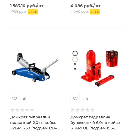
1 583.10
руб.
/шт
4 086
руб.
/шт
1 759
руб.
4 540
руб.
-
10
%
-
10
%
Домкрат гидравлич.
Домкрат гидравлич.
подкатной 2,0т в кейсе
бутылочный 6,0т в кейсе
ЗУБР Т-50 (подъём 130–
STARTUL (подъём 195-