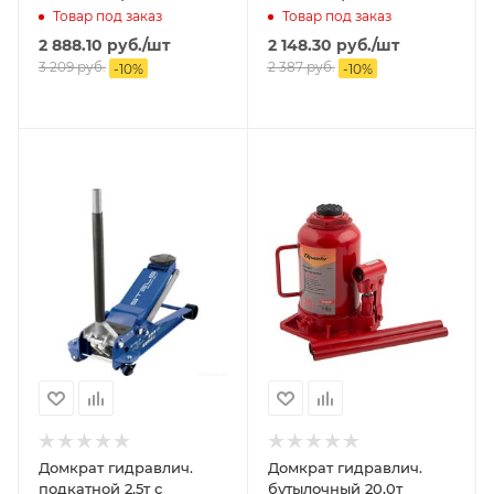
380мм)
380мм)
Товар под заказ
Товар под заказ
2 888.10
руб.
/шт
2 148.30
руб.
/шт
3 209
руб.
2 387
руб.
-
10
%
-
10
%
Домкрат гидравлич.
Домкрат гидравлич.
подкатной 2,5т с
бутылочный 20,0т