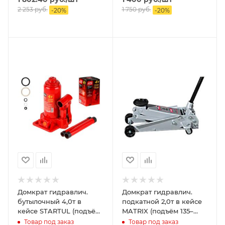
2 253
руб.
1 750
руб.
-
20
%
-
20
%
Домкрат гидравлич.
Домкрат гидравлич.
бутылочный 4,0т в
подкатной 2,0т в кейсе
кейсе STARTUL (подъём
MATRIX (подъём 135–
170-340мм)
385мм)
Товар под заказ
Товар под заказ