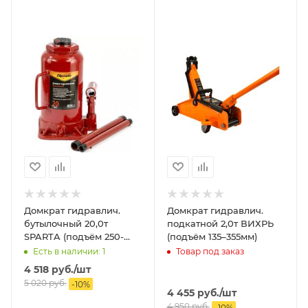
Домкрат гидравлич.
Домкрат гидравлич.
бутылочный 20,0т
подкатной 2,0т ВИХРЬ
SPARTA (подъём 250-
(подъём 135–355мм)
470мм)
Есть в наличии: 1
Товар под заказ
4 518
руб.
/шт
5 020
руб.
-
10
%
4 455
руб.
/шт
4 950
руб.
-
10
%