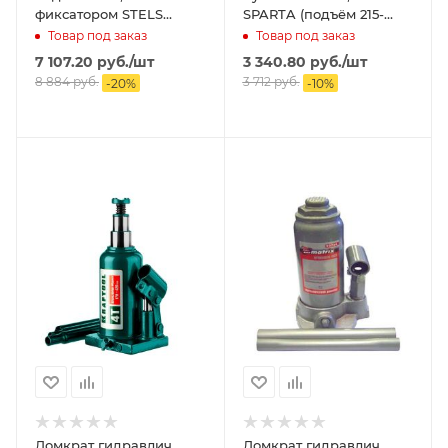
фиксатором STELS
SPARTA (подъём 215-
(подъём 140-385мм)
405мм)
Товар под заказ
Товар под заказ
7 107.20
руб.
/шт
3 340.80
руб.
/шт
8 884
руб.
3 712
руб.
-
20
%
-
10
%
Домкрат гидравлич.
Домкрат гидравлич.