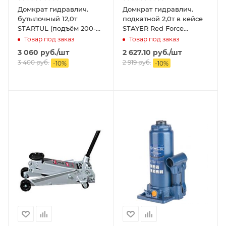
Домкрат гидравлич.
Домкрат гидравлич.
бутылочный 12,0т
подкатной 2,0т в кейсе
STARTUL (подъём 200-
STAYER Red Force
405мм)
(подъём 130-350мм)
Товар под заказ
Товар под заказ
3 060
руб.
/шт
2 627.10
руб.
/шт
3 400
руб.
2 919
руб.
-
10
%
-
10
%